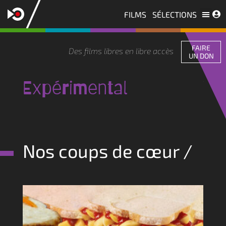
FILMS
SÉLECTIONS
Les licences
Nous contacter
FAIRE
Des films libres en libre accès
UN DON
Expérimental
Nos coups de cœur /