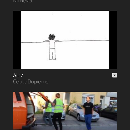
Nil Revel
Air /
Cécile Dupierris