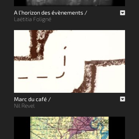
A l’horizon des évènements /
Laëtitia Foligné
Marc du café /
Nil Revel