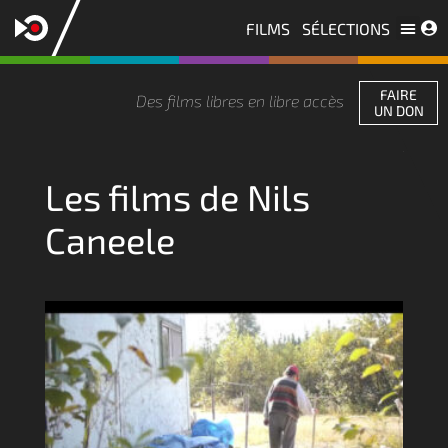
FILMS
SÉLECTIONS
Les licences
Nous contacter
FAIRE
Des films libres en libre accès
UN DON
Les films de Nils
Caneele