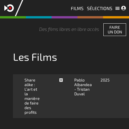
FILMS
SÉLECTIONS
Les licences
Nous contacter
FAIRE
Des films libres en libre accès
UN DON
Les Films
Share
Pablo
2025
alike :
Albandea
L’art et
- Tristan
la
Duval
manière
de faire
des
profits