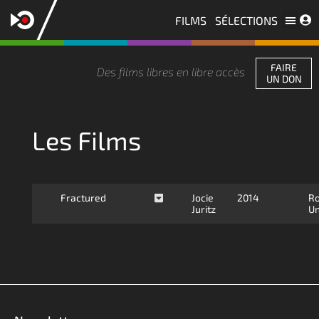
FILMS
SÉLECTIONS
Les licences
Nous contacter
FAIRE
Des films libres en libre accès
UN DON
Les Films
Fractured
Jocie
2014
R
Juritz
Un